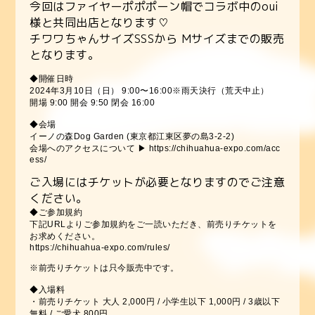
今回はファイヤーポポポーン帽でコラボ中のoui
様と共同出店となります♡
チワワちゃんサイズSSSから Mサイズまでの販売
となります。
◆開催日時
2024年3月10日（日） 9:00〜16:00※雨天決行（荒天中止）
開場 9:00 開会 9:50 閉会 16:00
◆会場
イーノの森Dog Garden (東京都江東区夢の島3-2-2)
会場へのアクセスについて ▶︎ https://chihuahua-expo.com/acc
ess/
ご入場にはチケットが必要となりますのでご注意
ください。
◆ご参加規約
下記URLよりご参加規約をご一読いただき、前売りチケットを
お求めください。
https://chihuahua-expo.com/rules/
※前売りチケットは只今販売中です。
◆入場料
・前売りチケット 大人 2,000円 / 小学生以下 1,000円 / 3歳以下
無料 / ご愛犬 800円