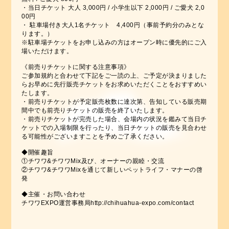
・当日チケット 大人 3,000円 / 小学生以下 2,000円 / ご愛犬 2,0
00円
・ 駐車場付き大人1名チケット 4,400円（事前予約分のみとな
ります。）
※駐車場チケットをお申し込みの方はオープン時に優先的にご入
場いただけます。
《前売りチケットに関する注意事項》
ご参加規約と合わせて下記をご一読の上、ご予定が決まりました
らお早めに先行販売チケットをお求めいただくことをおすすめい
たします。
・前売りチケットが予定販売枚数に達次第、告知している販売期
間中でも前売りチケットの販売を終了いたします。
・前売りチケットが完売した場合、会場内の状況を鑑みて当日チ
ケットでの入場制限を行ったり、当日チケットの販売を見合わせ
る可能性がございますことを予めご了承ください。
◆開催趣旨
①チワワ&チワワMix及び、オーナーの親睦・交流
②チワワ&チワワMixを通じて新しいペットライフ・マナーの啓
発
◆主催・お問い合わせ
チワワEXPO運営事務局http://chihuahua-expo.com/contact